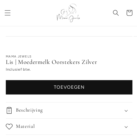
Meteen
naar de
content
Winkelwa
a direct naar
roductinformatie
MAMA JEWELS
Lis | Moedermelk Oorstekers Zilver
Inclusief btw.
TOEVOEGEN
Beschrijving
Material