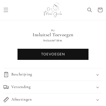
Meteen
naar de
content
Winkelwa
a direct naar
MJ
Insluitsel Toevoegen
roductinformatie
Inclusief btw.
TOEVOEGEN
Beschrijving
Verzending
Afmetingen