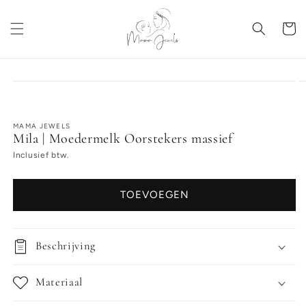
Meteen
naar de
content
Winkelwa
a direct naar
roductinformatie
MAMA JEWELS
Mila | Moedermelk Oorstekers massief
Inclusief btw.
TOEVOEGEN
Beschrijving
Materiaal